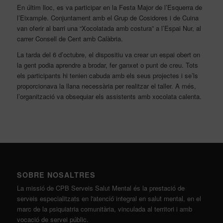
En últim lloc
,
es
va participar en la Festa Major de l’Esquerra de
l’Eixample. Conjuntament amb el Grup de Cosidores i de Cuina
van oferir al barri una “Xocolatada amb costura” a l’Espai Nur, al
carrer Consell de Cent amb Calàbria.
La tarda del 6 d’octubre, el dispositiu va crear un espai obert on
la gent podia aprendre a brodar, fer ganxet o punt de creu.
Tots
els participants
hi tenien cabuda
amb els seus projectes i se’ls
proporcionava la llana necessària per realitzar el taller. A més,
l’organització va obsequiar els assistents amb xocolata calenta.
SOBRE NOSALTRES
La missió de CPB Serveis Salut Mental és la prestació de
serveis especialitzats en l'atenció integral en salut mental, en el
marc de la psiquiatria comunitària, vinculada al territori i amb
vocació de servei públic.