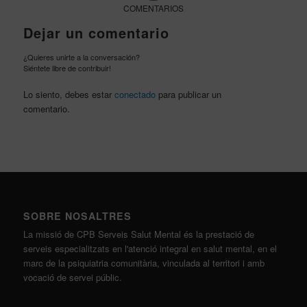
COMENTARIOS
Dejar un comentario
¿Quieres unirte a la conversación?
Siéntete libre de contribuir!
Lo siento, debes estar
conectado
para publicar un
comentario.
SOBRE NOSALTRES
La missió de CPB Serveis Salut Mental és la prestació de
serveis especialitzats en l'atenció integral en salut mental, en el
marc de la psiquiatria comunitària, vinculada al territori i amb
vocació de servei públic.