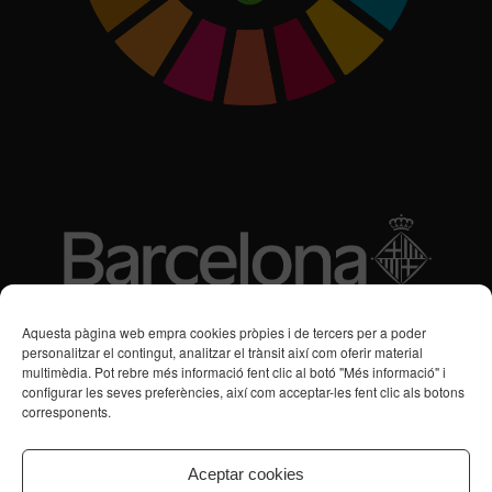
Subvencions des de 2016
Aquesta pàgina web empra cookies pròpies i de tercers per a poder
personalitzar el contingut, analitzar el trànsit així com oferir material
multimèdia. Pot rebre més informació fent clic al botó "Més informació" i
Programa de Vacances/Suport Respir Familiar
configurar les seves preferències, així com acceptar-les fent clic als botons
corresponents.
Servei de Suport a la Vida Independent per a Persones amb
Transtorns de Salut Mental
Aceptar cookies