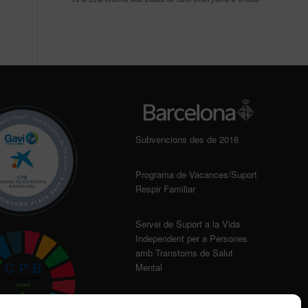
Subvencions des de 2016
Programa de Vacances/Suport
Respir Familiar
Servei de Suport a la Vida
Independent per a Persones
amb Transtorns de Salut
Mental