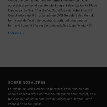
Collbató acullen la setmana de formació específica inicial,
adreçada al personal assistencial integrant dels Equips GUIA de
Catalunya. La Sra. Tina Ureña, Cap d’Àrea de Rehabilitació i
Coordinadora del PSI Eixample de CPB Serveis Salut Mental,
forma part de l’equip de docents experts del programa de
formació i conduirà la sessió teòric-pràctica Experiència PSI.
Leer más
SOBRE NOSALTRES
La missió de CPB Serveis Salut Mental és la prestació de
serveis especialitzats en l'atenció integral en salut mental, en el
marc de la psiquiatria comunitària, vinculada al territori i amb
vocació de servei públic.