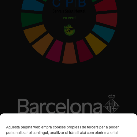
Subvencions des de 2016
Aquesta pàgina web empra cookies pròpies i de tercers per a poder
personalitzar el contingut, analitzar el trànsit així com oferir material