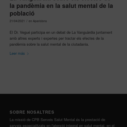
la pandèmia en la salut mental de la
població
/
21/04/2021
en
Aparicions
El Dr. Vegué participa en un debat de La Vanguàrdia juntament
amb altres experts i expertes per tractar els efectes de la
pandèmia sobre la salut mental de la ciutadania.
Leer más
SOBRE NOSALTRES
La missió de CPB Serveis Salut Mental és la prestació de
serveis especialitzats en l'atenció integral en salut mental, en el