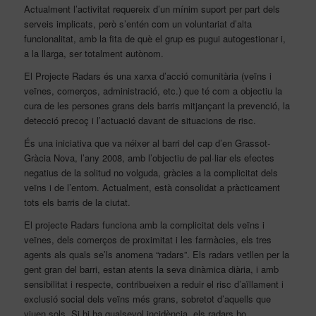
Actualment l’activitat requereix d’un mínim suport per part dels
serveis implicats, però s’entén com un voluntariat d’alta
funcionalitat, amb la fita de què el grup es pugui autogestionar i,
a la llarga, ser totalment autònom.
El Projecte Radars és una xarxa d’acció comunitària (veïns i
veïnes, comerços, administració, etc.) que té com a objectiu la
cura de les persones grans dels barris mitjançant la prevenció, la
detecció precoç i l’actuació davant de situacions de risc.
És una iniciativa que va néixer al barri del cap d’en Grassot-
Gràcia Nova, l’any 2008, amb l’objectiu de pal·liar els efectes
negatius de la solitud no volguda, gràcies a la complicitat dels
veïns i de l’entorn. Actualment, està consolidat a pràcticament
tots els barris de la ciutat.
El projecte Radars funciona amb la complicitat dels veïns i
veïnes, dels comerços de proximitat i les farmàcies, els tres
agents als quals se’ls anomena “radars”. Els radars vetllen per la
gent gran del barri, estan atents la seva dinàmica diària, i amb
sensibilitat i respecte, contribueixen a reduir el risc d’aïllament i
exclusió social dels veïns més grans, sobretot d’aquells que
viuen sols. Si hi ha qualsevol incidència, els radars ho